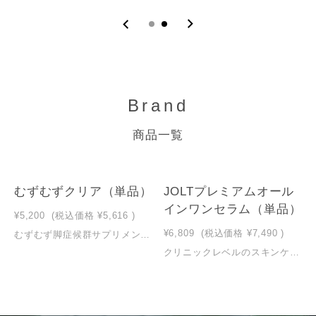
Brand
商品一覧
むずむずクリア（単品）
JOLTプレミアムオール
インワンセラム（単品）
¥5,200
(税込価格
¥5,616
)
¥6,809
(税込価格
¥7,490
)
むずむず脚症候群サプリメント 【脚のむずむず専用サプリメント】 むずむず脚症候群の改善食品として初めて特許取得した 成分『ファーベックスKT』を配合しています。 さらに、鉄分・葉酸・亜鉛・ビタミンB1・ビタミンB2・ ビタミンB6・ビタミンB12などむずむず対策に必要な栄養をたっぷり配合しました。 商品は衛生管理を徹底した「安全」「安心」の国内の健康補助食品ＧＭＰ認定工場にて 徹底した品質管理のもと、一貫生産しています。 内容量：60粒 1日2粒目安［30日分］
クリニックレベルのスキンケアを自宅で。 再生医療の専門家と共同開発したオールインワン美容液。 【特徴①】「エクソソーム」×「NMN」×「ヒト幹細胞培養上清液」をトリプル配合 【特徴②】再生医療の専門医との共同開発し、美容クリニックでも販売 【特徴③】クリニックでも使用する極めて品質の高い日本製のエクソソームを配合 【特徴④】豊富な美容成分（ビタミンC・プラセンタ・リンゴ果実培養細胞エキス、他） 【特徴⑤】精油ブレンダーと開発した天然精油由来の芳醇な香り 内容量：30ml ＊朝晩１プッシュ[30日分]